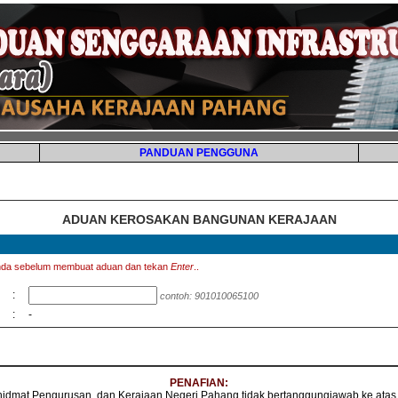
PANDUAN PENGGUNA
ADUAN KEROSAKAN BANGUNAN KERAJAAN
nda sebelum membuat aduan dan tekan
Enter
..
:
contoh: 901010065100
:
-
PENAFIAN:
at Pengurusan, dan Kerajaan Negeri Pahang tidak bertanggungjawab ke atas s