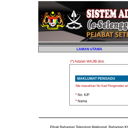
LAMAN UTAMA
(
*
) Adalah WAJIB diisi.
MAKLUMAT PENGADU
Sila masukkan No Kad Pengenalan a
*
No. K/P
*
Nama
Pihak Bahagian Teknologi Maklumat, Bahagian Khidm